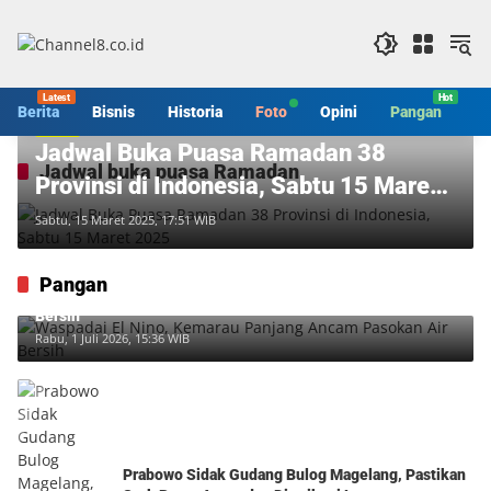
Langsung
ke
konten
Berita
Bisnis
Historia
Foto
Opini
Pangan
S
Berita
Jadwal Buka Puasa Ramadan 38
Jadwal buka puasa Ramadan
Provinsi di Indonesia, Sabtu 15 Maret
2025
Sabtu, 15 Maret 2025, 17:51 WIB
Pangan
Waspadai El Nino, Kemarau Panjang Ancam Pasokan Air
Bersih
Rabu, 1 Juli 2026, 15:36 WIB
Prabowo Sidak Gudang Bulog Magelang, Pastikan