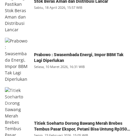
Stok Beras Aman dan Distribusi Lancar
Sabtu, 18 April 2026, 15:57 WIB
Prabowo : Swasembada Energi, Impor BBM Tak
Lagi Diperlukan
Selasa, 10 Maret 2026, 16:31 WIB
Titiek Soeharto Dorong Bawang Merah Brebes
Tembus Pasar Ekspor, Petani Bisa Untung Rp350
Juta per Hektare
Senin, 23 Februari 2026, 15:05 WIB