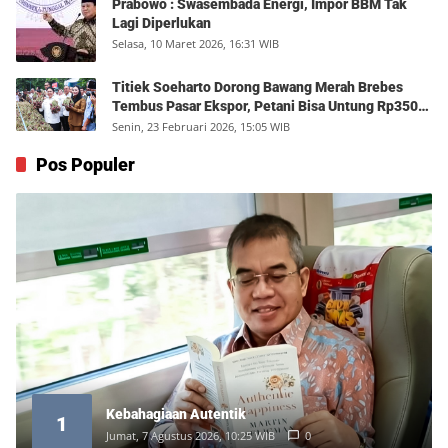
Prabowo : Swasembada Energi, Impor BBM Tak
Lagi Diperlukan
Selasa, 10 Maret 2026, 16:31 WIB
Titiek Soeharto Dorong Bawang Merah Brebes
Tembus Pasar Ekspor, Petani Bisa Untung Rp350
Juta per Hektare
Senin, 23 Februari 2026, 15:05 WIB
Pos Populer
Kebahagiaan Autentik
1
Jumat, 7 Agustus 2026, 10:25 WIB
0