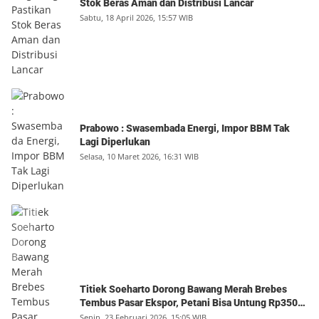
Stok Beras Aman dan Distribusi Lancar
Sabtu, 18 April 2026, 15:57 WIB
Prabowo : Swasembada Energi, Impor BBM Tak
Lagi Diperlukan
Selasa, 10 Maret 2026, 16:31 WIB
Titiek Soeharto Dorong Bawang Merah Brebes
Tembus Pasar Ekspor, Petani Bisa Untung Rp350
Juta per Hektare
Senin, 23 Februari 2026, 15:05 WIB