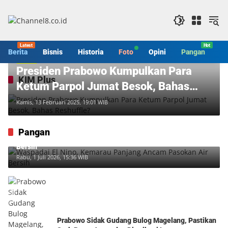
Langsung
ke
konten
Berita
Bisnis
Historia
Foto
Opini
Pangan
S
Berita
Presiden Prabowo Kumpulkan Para
KIM Plus
Ketum Parpol Jumat Besok, Bahas
Reshuffle?
Kamis, 13 Februari 2025, 19:01 WIB
Pangan
Waspadai El Nino, Kemarau Panjang Ancam Pasokan Air
Bersih
Rabu, 1 Juli 2026, 15:36 WIB
Prabowo Sidak Gudang Bulog Magelang, Pastikan