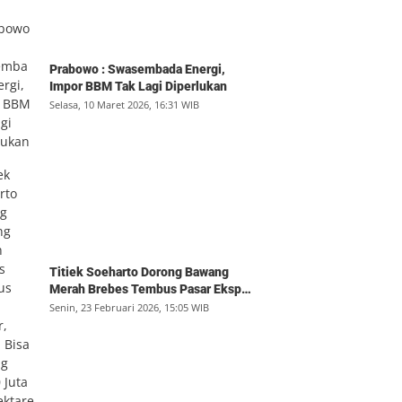
Prabowo : Swasembada Energi,
Impor BBM Tak Lagi Diperlukan
Selasa, 10 Maret 2026, 16:31 WIB
Titiek Soeharto Dorong Bawang
Merah Brebes Tembus Pasar Ekspor,
Petani Bisa Untung Rp350 Juta per
Senin, 23 Februari 2026, 15:05 WIB
Hektare