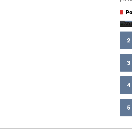
Po
2
3
4
5