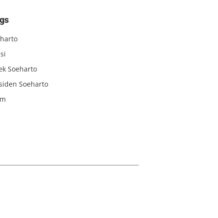
gs
harto
si
iek Soeharto
siden Soeharto
am