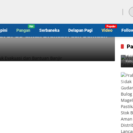
Jumat, 7 Agustus 2026
pini
Pangan
Serbaneka
Delapan Pagi
Video
Follo
at BPBD untuk Evakuasi dan Bantuan
Pa
Was
Pas
Rabu