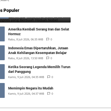
SD Inpres yang Berbuah Hadiah
s Populer
1
Nobel
Kamis, 6 Agustus 2026, 12:49 WIB
0
Amerika Kembali Serang Iran dan Selat
Hormuz
Rabu, 8 Juli 2026, 06:35 WIB
0
Indonesia Emas Dipertaruhkan, Jutaan
Anak Kehilangan Kesempatan Belajar
Rabu, 8 Juli 2026, 13:50 WIB
0
Ketika Seorang Legenda Memilih Turun
dari Panggung
Kamis, 9 Juli 2026, 04:35 WIB
0
Memimpin Negara itu Mudah
Kamis, 9 Juli 2026, 04:37 WIB
0