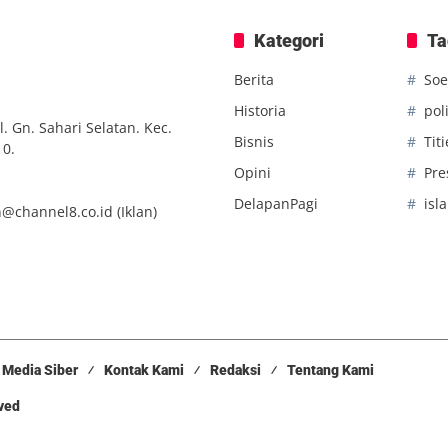
Kategori
Ta
Berita
Soe
Historia
poli
. Gn. Sahari Selatan. Kec.
Bisnis
Tit
10.
Opini
Pre
DelapanPagi
isl
n@channel8.co.id
(Iklan)
Media Siber
Kontak Kami
Redaksi
Tentang Kami
rved