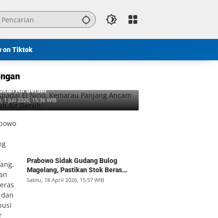
w on Tiktok
ngan
padai El Nino, Kemarau Panjang Ancam
okan Air Bersih
, 1 Juli 2026, 15:36 WIB
Prabowo Sidak Gudang Bulog
Magelang, Pastikan Stok Beras
Aman dan Distribusi Lancar
Sabtu, 18 April 2026, 15:57 WIB