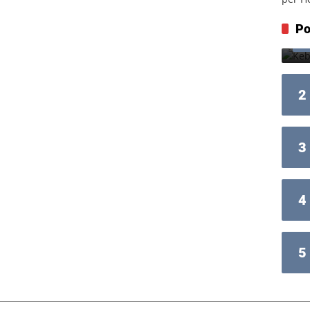
Po
2
3
4
5