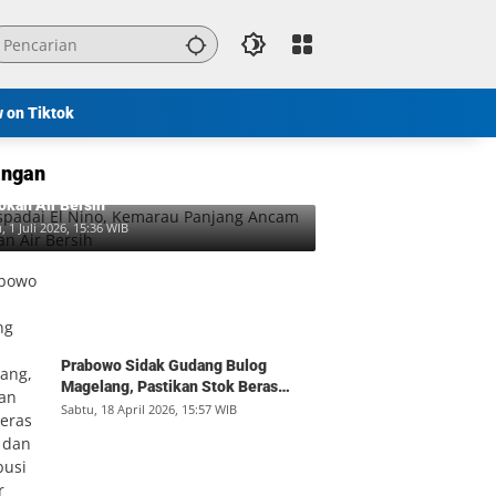
w on Tiktok
ngan
padai El Nino, Kemarau Panjang Ancam
okan Air Bersih
, 1 Juli 2026, 15:36 WIB
Prabowo Sidak Gudang Bulog
Magelang, Pastikan Stok Beras
Aman dan Distribusi Lancar
Sabtu, 18 April 2026, 15:57 WIB