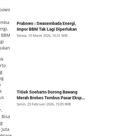
Prabowo : Swasembada Energi,
Impor BBM Tak Lagi Diperlukan
Selasa, 10 Maret 2026, 16:31 WIB
Titiek Soeharto Dorong Bawang
Merah Brebes Tembus Pasar Ekspor,
Petani Bisa Untung Rp350 Juta per
Senin, 23 Februari 2026, 15:05 WIB
Hektare