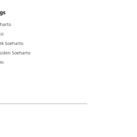
gs
harto
si
iek Soeharto
siden Soeharto
am