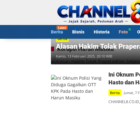
Langsung
ke
konten
Berita
Bisnis
Historia
Foto
O
Berita
Alasan Hakim Tolak Prapera
Korupsi Harun Masiku
Kamis, 13 Februari 2025, 20:10 WIB
Ini Oknum P
Hasto dan H
Berita
Jumat, 7 
CHANNEL8.CO.ID,