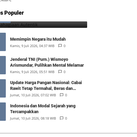
Kebahagiaan Autentik
s Populer
1
Jumat, 7 Agustus 2026, 10:25 WIB
0
Memimpin Negara itu Mudah
Kamis, 9 Juli 2026, 04:37 WIB
0
Jenderal TNI (Purn.) Wismoyo
Arismundar, Pulihkan Mental Melamar
Kamis, 9 Juli 2026, 05:51 WIB
0
Update Harga Pangan Nasional: Cabai
Rawit Tetap Termahal, Beras dan
Minyak Goreng Stabil
Jumat, 10 Juli 2026, 07:02 WIB
0
Indonesia dan Modal Sejarah yang
Tercampakkan
Jumat, 10 Juli 2026, 08:18 WIB
0