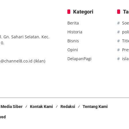
Kategori
Ta
Berita
Soe
Historia
poli
. Gn. Sahari Selatan. Kec.
Bisnis
Tit
10.
Opini
Pre
DelapanPagi
isl
n@channel8.co.id
(Iklan)
Media Siber
Kontak Kami
Redaksi
Tentang Kami
rved