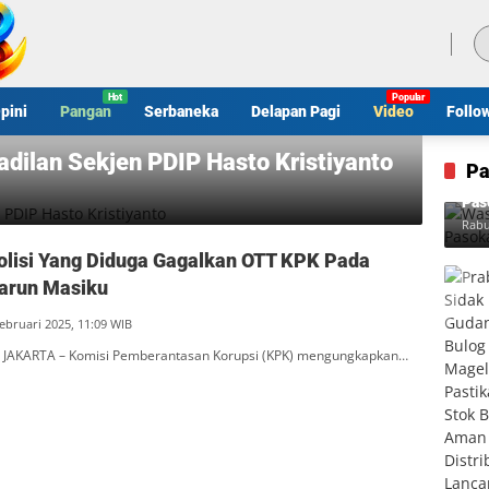
Minggu, 9 Agustus 2026
pini
Pangan
Serbaneka
Delapan Pagi
Video
Follo
dilan Sekjen PDIP Hasto Kristiyanto
Pa
Was
Pas
Rabu
olisi Yang Diduga Gagalkan OTT KPK Pada
arun Masiku
Februari 2025, 11:09 WIB
 JAKARTA – Komisi Pemberantasan Korupsi (KPK) mengungkapkan…