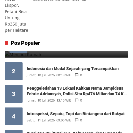
Menjadi Rumah
Pos Populer
1
Minggu, 9 Agustus 2026, 17:10 WIB
0
Indonesia dan Modal Sejarah yang Tercampakkan
2
Jumat, 10 Juli 2026, 08:18 WIB
0
Penggeledahan 13 Lokasi Kaitkan Nama Jampidsus
3
Febrie Adriansyah, Polisi Sita Rp476 Miliar dan 74 Kg
Emas
Jumat, 10 Juli 2026, 13:16 WIB
0
Introspeksi, Sepatu, Topi dan Bintangmu dari Rakyat
4
Sabtu, 11 Juli 2026, 09:06 WIB
0