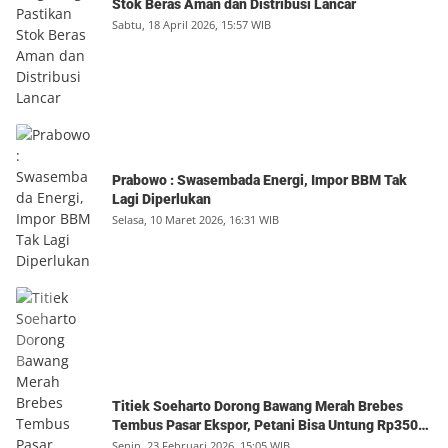
Stok Beras Aman dan Distribusi Lancar
Sabtu, 18 April 2026, 15:57 WIB
Prabowo : Swasembada Energi, Impor BBM Tak
Lagi Diperlukan
Selasa, 10 Maret 2026, 16:31 WIB
Titiek Soeharto Dorong Bawang Merah Brebes
Tembus Pasar Ekspor, Petani Bisa Untung Rp350
Juta per Hektare
Senin, 23 Februari 2026, 15:05 WIB