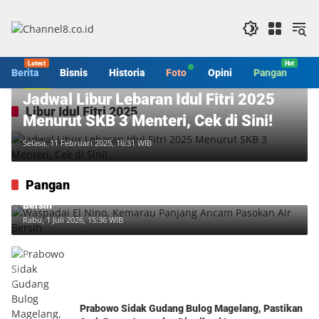
Langsung
ke
konten
Berita
Bisnis
Historia
Foto
Opini
Pangan
S
Berita
Jadwal Libur Lebaran Idul Fitri 2025
Libur Idul Fitri 2025
Menurut SKB 3 Menteri, Cek di Sini!
Selasa, 11 Februari 2025, 16:31 WIB
Pangan
Waspadai El Nino, Kemarau Panjang Ancam Pasokan Air
Bersih
Rabu, 1 Juli 2026, 15:36 WIB
Prabowo Sidak Gudang Bulog Magelang, Pastikan