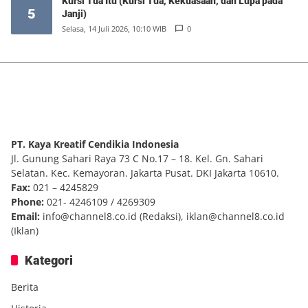
Kursi Tua Itu (Kursi Tua, Kekuasaan, dan Lupa pada
5
Janji)
Selasa, 14 Juli 2026, 10:10 WIB
0
PT. Kaya Kreatif Cendikia Indonesia
Jl. Gunung Sahari Raya 73 C No.17 – 18. Kel. Gn. Sahari
Selatan. Kec. Kemayoran. Jakarta Pusat. DKI Jakarta 10610.
Fax:
021 – 4245829
Phone:
021- 4246109 / 4269309
Email:
info@channel8.co.id
(Redaksi),
iklan@channel8.co.id
(Iklan)
Kategori
Berita