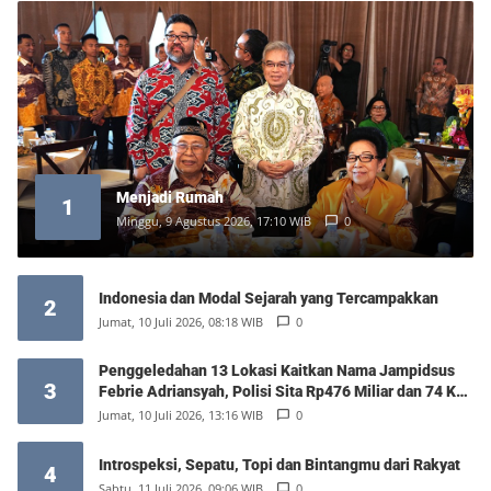
Menjadi Rumah
1
Minggu, 9 Agustus 2026, 17:10 WIB
0
Indonesia dan Modal Sejarah yang Tercampakkan
2
Jumat, 10 Juli 2026, 08:18 WIB
0
Penggeledahan 13 Lokasi Kaitkan Nama Jampidsus
3
Febrie Adriansyah, Polisi Sita Rp476 Miliar dan 74 Kg
Emas
Jumat, 10 Juli 2026, 13:16 WIB
0
Introspeksi, Sepatu, Topi dan Bintangmu dari Rakyat
4
Sabtu, 11 Juli 2026, 09:06 WIB
0