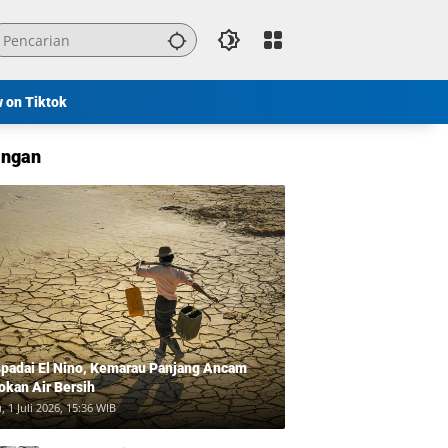
w on Tiktok
ngan
padai El Nino, Kemarau Panjang Ancam
okan Air Bersih
, 1 Juli 2026, 15:36 WIB