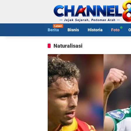
Langsung
ke
konten
Berita
Bisnis
Historia
Foto
O
Naturalisasi