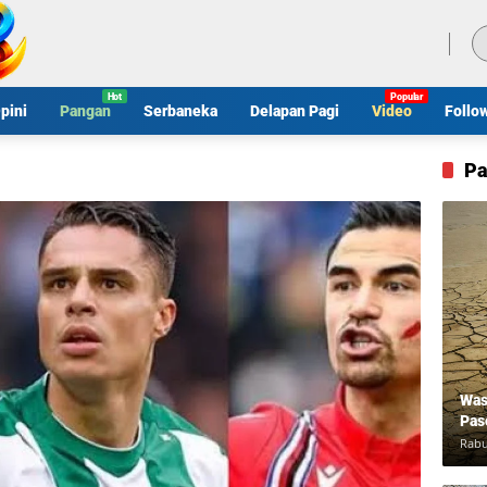
Sabtu, 8 Agustus 2026
pini
Pangan
Serbaneka
Delapan Pagi
Video
Follo
Pa
Was
Pas
Rabu