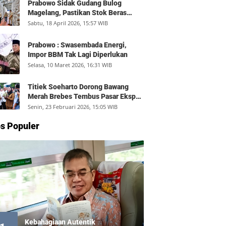
Prabowo Sidak Gudang Bulog
Magelang, Pastikan Stok Beras
Aman dan Distribusi Lancar
Sabtu, 18 April 2026, 15:57 WIB
Prabowo : Swasembada Energi,
Impor BBM Tak Lagi Diperlukan
Selasa, 10 Maret 2026, 16:31 WIB
Titiek Soeharto Dorong Bawang
Merah Brebes Tembus Pasar Ekspor,
Petani Bisa Untung Rp350 Juta per
Senin, 23 Februari 2026, 15:05 WIB
Hektare
s Populer
Kebahagiaan Autentik