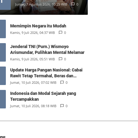
1
Jumat, 7 Agustus 2026, 10:25 WIB
0
Memimpin Negara itu Mudah
Kamis, 9 Juli 2026, 04:37 WIB
0
Jenderal TNI (Purn.) Wismoyo
Arismundar, Pulihkan Mental Melamar
Kamis, 9 Juli 2026, 05:51 WIB
0
Update Harga Pangan Nasional: Cabai
Rawit Tetap Termahal, Beras dan
Minyak Goreng Stabil
Jumat, 10 Juli 2026, 07:02 WIB
0
Indonesia dan Modal Sejarah yang
Tercampakkan
Jumat, 10 Juli 2026, 08:18 WIB
0
gs