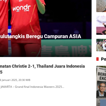
Bulutangkis Beregu Campuran ASIA
Po
atan Christie 2-1, Thailand Juara Indonesia
25
6 Januari 2025, 20:30 WIB
JAKARTA – Grand final Indonesia Masters 2025…