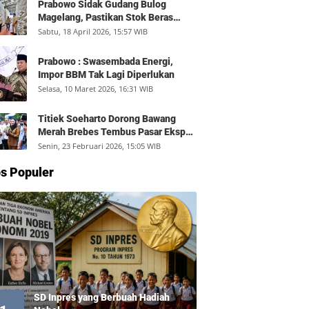
Prabowo Sidak Gudang Bulog
Magelang, Pastikan Stok Beras
Aman dan Distribusi Lancar
Sabtu, 18 April 2026, 15:57 WIB
Prabowo : Swasembada Energi,
Impor BBM Tak Lagi Diperlukan
Selasa, 10 Maret 2026, 16:31 WIB
Titiek Soeharto Dorong Bawang
Merah Brebes Tembus Pasar Ekspor,
Petani Bisa Untung Rp350 Juta per
Senin, 23 Februari 2026, 15:05 WIB
Hektare
s Populer
SD Inpres yang Berbuah Hadiah