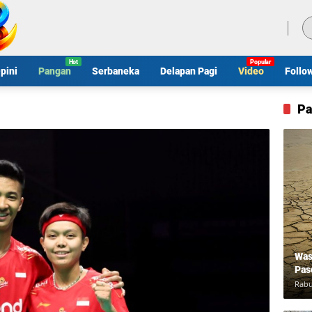
Jumat, 7 Agustus 2026
pini
Pangan
Serbaneka
Delapan Pagi
Video
Follo
Pa
Was
Pas
Rabu