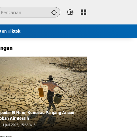
w on Tiktok
ngan
padai El Nino, Kemarau Panjang Ancam
okan Air Bersih
, 1 Juli 2026, 15:36 WIB