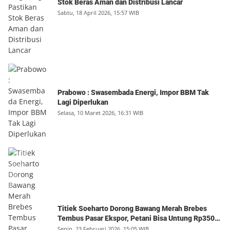
Stok Beras Aman dan Distribusi Lancar
Sabtu, 18 April 2026, 15:57 WIB
Prabowo : Swasembada Energi, Impor BBM Tak
Lagi Diperlukan
Selasa, 10 Maret 2026, 16:31 WIB
Titiek Soeharto Dorong Bawang Merah Brebes
Tembus Pasar Ekspor, Petani Bisa Untung Rp350
Juta per Hektare
Senin, 23 Februari 2026, 15:05 WIB