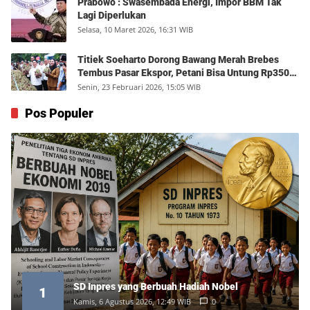
Prabowo : Swasembada Energi, Impor BBM Tak
Lagi Diperlukan
Selasa, 10 Maret 2026, 16:31 WIB
Titiek Soeharto Dorong Bawang Merah Brebes
Tembus Pasar Ekspor, Petani Bisa Untung Rp350
Juta per Hektare
Senin, 23 Februari 2026, 15:05 WIB
Pos Populer
SD Inpres yang Berbuah Hadiah Nobel
1
Kamis, 6 Agustus 2026, 12:49 WIB
0