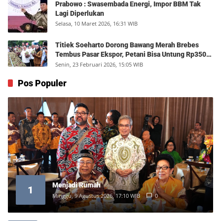
Prabowo : Swasembada Energi, Impor BBM Tak
Lagi Diperlukan
Selasa, 10 Maret 2026, 16:31 WIB
Titiek Soeharto Dorong Bawang Merah Brebes
Tembus Pasar Ekspor, Petani Bisa Untung Rp350
Juta per Hektare
Senin, 23 Februari 2026, 15:05 WIB
Pos Populer
Menjadi Rumah
1
Minggu, 9 Agustus 2026, 17:10 WIB
0