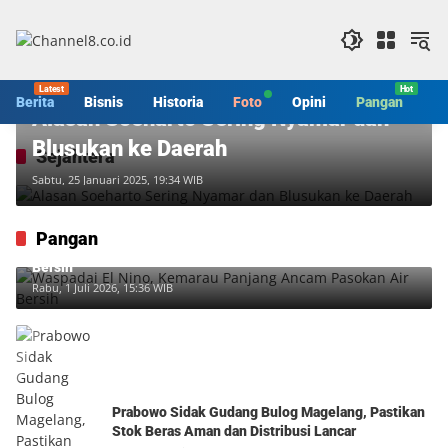
Langsung
ke
konten
Berita
Berita
Bisnis
Historia
Foto
Opini
Pangan
S
Alasan Soeharto Sering Nyamar dan
Blusukan ke Daerah
Sejahtera
Sabtu, 25 Januari 2025, 19:34 WIB
Pangan
Waspadai El Nino, Kemarau Panjang Ancam Pasokan Air
Bersih
Rabu, 1 Juli 2026, 15:36 WIB
Prabowo Sidak Gudang Bulog Magelang, Pastikan
Stok Beras Aman dan Distribusi Lancar