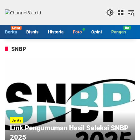
Langsung
ke
konten
Berita
Bisnis
Historia
Foto
Opini
Pangan
S
SNBP
Berita
Link Pengumuman Hasil Seleksi SNBP
2025