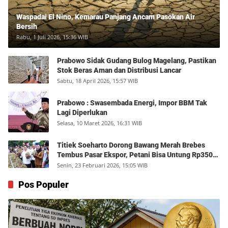
Waspadai El Nino, Kemarau Panjang Ancam Pasokan Air
Bersih
Rabu, 1 Juli 2026, 15:36 WIB
Prabowo Sidak Gudang Bulog Magelang, Pastikan
Stok Beras Aman dan Distribusi Lancar
Sabtu, 18 April 2026, 15:57 WIB
Prabowo : Swasembada Energi, Impor BBM Tak
Lagi Diperlukan
Selasa, 10 Maret 2026, 16:31 WIB
Titiek Soeharto Dorong Bawang Merah Brebes
Tembus Pasar Ekspor, Petani Bisa Untung Rp350
Juta per Hektare
Senin, 23 Februari 2026, 15:05 WIB
Pos Populer