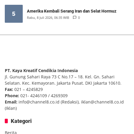
Amerika Kembali Serang Iran dan Selat Hormuz
5
Rabu, 8 Juli 2026, 06:35 WIB
0
PT. Kaya Kreatif Cendikia Indonesia
Jl. Gunung Sahari Raya 73 C No.17 – 18. Kel. Gn. Sahari
Selatan. Kec. Kemayoran. Jakarta Pusat. DKI Jakarta 10610.
Fax:
021 – 4245829
Phone:
021- 4246109 / 4269309
Email:
info@channel8.co.id
(Redaksi),
iklan@channel8.co.id
(Iklan)
Kategori
Berita