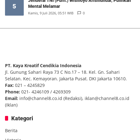
Jenderal TNI (Purn.) Wismoyo Arismundar, Pulihkan
5
Mental Melamar
Kamis, 9 Juli 2026, 05:51 WIB
0
PT. Kaya Kreatif Cendikia Indonesia
Jl. Gunung Sahari Raya 73 C No.17 – 18. Kel. Gn. Sahari
Selatan. Kec. Kemayoran. Jakarta Pusat. DKI Jakarta 10610.
Fax:
021 – 4245829
Phone:
021- 4246109 / 4269309
Email:
info@channel8.co.id
(Redaksi),
iklan@channel8.co.id
(Iklan)
Kategori
Berita