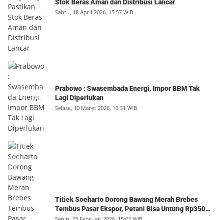
Stok Beras Aman dan Distribusi Lancar
Sabtu, 18 April 2026, 15:57 WIB
Prabowo : Swasembada Energi, Impor BBM Tak
Lagi Diperlukan
Selasa, 10 Maret 2026, 16:31 WIB
Titiek Soeharto Dorong Bawang Merah Brebes
Tembus Pasar Ekspor, Petani Bisa Untung Rp350
Juta per Hektare
Senin, 23 Februari 2026, 15:05 WIB