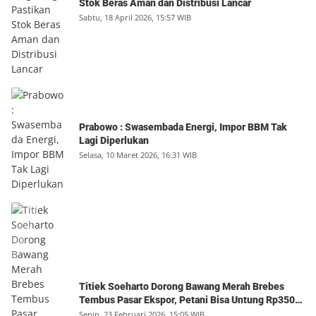
Stok Beras Aman dan Distribusi Lancar
Sabtu, 18 April 2026, 15:57 WIB
Prabowo : Swasembada Energi, Impor BBM Tak
Lagi Diperlukan
Selasa, 10 Maret 2026, 16:31 WIB
Titiek Soeharto Dorong Bawang Merah Brebes
Tembus Pasar Ekspor, Petani Bisa Untung Rp350
Juta per Hektare
Senin, 23 Februari 2026, 15:05 WIB