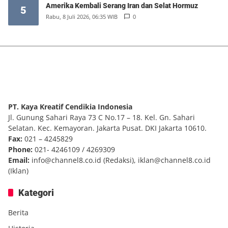
Amerika Kembali Serang Iran dan Selat Hormuz
5
Rabu, 8 Juli 2026, 06:35 WIB
0
PT. Kaya Kreatif Cendikia Indonesia
Jl. Gunung Sahari Raya 73 C No.17 – 18. Kel. Gn. Sahari
Selatan. Kec. Kemayoran. Jakarta Pusat. DKI Jakarta 10610.
Fax:
021 – 4245829
Phone:
021- 4246109 / 4269309
Email:
info@channel8.co.id
(Redaksi),
iklan@channel8.co.id
(Iklan)
Kategori
Berita