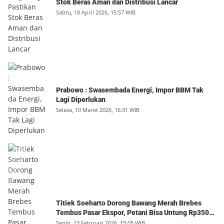
Stok Beras Aman dan Distribusi Lancar
Sabtu, 18 April 2026, 15:57 WIB
Prabowo : Swasembada Energi, Impor BBM Tak
Lagi Diperlukan
Selasa, 10 Maret 2026, 16:31 WIB
Titiek Soeharto Dorong Bawang Merah Brebes
Tembus Pasar Ekspor, Petani Bisa Untung Rp350
Juta per Hektare
Senin, 23 Februari 2026, 15:05 WIB