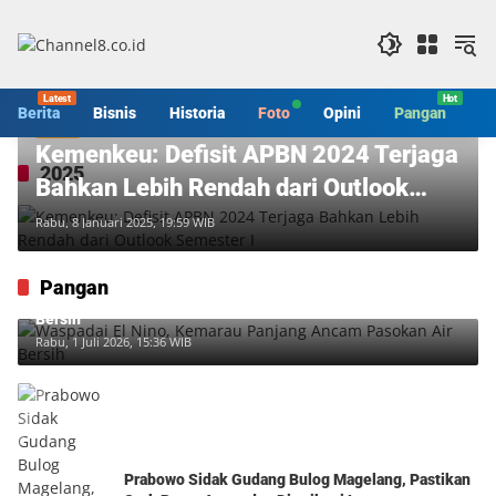
Langsung
ke
konten
Berita
Bisnis
Historia
Foto
Opini
Pangan
S
Bisnis
Kemenkeu: Defisit APBN 2024 Terjaga
2025
Bahkan Lebih Rendah dari Outlook
Semester I
Rabu, 8 Januari 2025, 19:59 WIB
Pangan
Waspadai El Nino, Kemarau Panjang Ancam Pasokan Air
Bersih
Rabu, 1 Juli 2026, 15:36 WIB
Prabowo Sidak Gudang Bulog Magelang, Pastikan