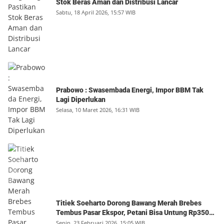
Stok Beras Aman dan Distribusi Lancar
Sabtu, 18 April 2026, 15:57 WIB
Prabowo : Swasembada Energi, Impor BBM Tak
Lagi Diperlukan
Selasa, 10 Maret 2026, 16:31 WIB
Titiek Soeharto Dorong Bawang Merah Brebes
Tembus Pasar Ekspor, Petani Bisa Untung Rp350
Juta per Hektare
Senin, 23 Februari 2026, 15:05 WIB