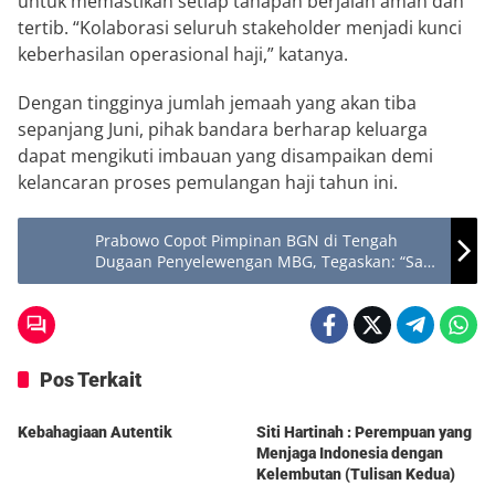
untuk memastikan setiap tahapan berjalan aman dan
tertib. “Kolaborasi seluruh stakeholder menjadi kunci
keberhasilan operasional haji,” katanya.
Dengan tingginya jumlah jemaah yang akan tiba
sepanjang Juni, pihak bandara berharap keluarga
dapat mengikuti imbauan yang disampaikan demi
kelancaran proses pemulangan haji tahun ini.
Prabowo Copot Pimpinan BGN di Tengah
Dugaan Penyelewengan MBG, Tegaskan: “Saya
Tidak Mau Uang Rakyat Dicuri”
Pos Terkait
Berita
Berita
Kebahagiaan Autentik
Siti Hartinah : Perempuan yang
Menjaga Indonesia dengan
Kelembutan (Tulisan Kedua)
Berita
Berita