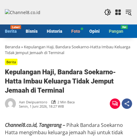
Langsung
ke
konten
Berita
Bisnis
Historia
Foto
Opini
Pangan
S
Beranda
»
Kepulangan Haji, Bandara Soekarno-Hatta Imbau Keluarga
Tidak Jemput Jemaah di Terminal
Berita
Kepulangan Haji, Bandara Soekarno-
Hatta Imbau Keluarga Tidak Jemput
Jemaah di Terminal
Aan Dwipuantoro
2 Min Baca
Senin, 1 Juni 2026, 18:27 WIB
Channel8.co.id, Tangerang –
Pihak Bandara Soekarno
Hatta mengimbau keluarga jemaah haji untuk tidak