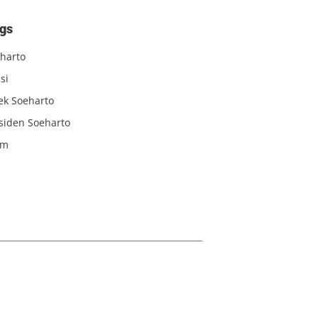
gs
harto
si
iek Soeharto
siden Soeharto
am