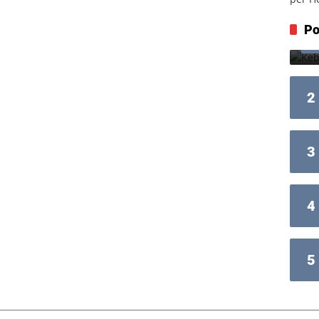
Po
2
3
4
5