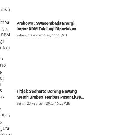
Prabowo : Swasembada Energi,
Impor BBM Tak Lagi Diperlukan
Selasa, 10 Maret 2026, 16:31 WIB
Titiek Soeharto Dorong Bawang
Merah Brebes Tembus Pasar Ekspor,
Petani Bisa Untung Rp350 Juta per
Senin, 23 Februari 2026, 15:05 WIB
Hektare