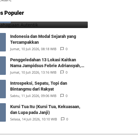
Kebahagiaan Autentik
s Populer
1
Jumat, 7 Agustus 2026, 10:25 WIB
0
Indonesia dan Modal Sejarah yang
Tercampakkan
Jumat, 10 Juli 2026, 08:18 WIB
0
Penggeledahan 13 Lokasi Kaitkan
Nama Jampidsus Febrie Adriansyah,
Polisi Sita Rp476 Miliar dan 74 Kg Emas
Jumat, 10 Juli 2026, 13:16 WIB
0
Introspeksi, Sepatu, Topi dan
Bintangmu dari Rakyat
Sabtu, 11 Juli 2026, 09:06 WIB
0
Kursi Tua Itu (Kursi Tua, Kekuasaan,
dan Lupa pada Janji)
Selasa, 14 Juli 2026, 10:10 WIB
0