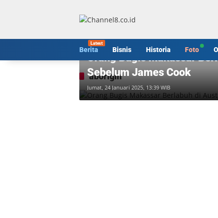
Langsung
ke
konten
Berita
Berita
Bisnis
Historia
Foto
O
Orang Bugis Makassar Berl
Sebelum James Cook
aborigin
Jumat, 24 Januari 2025, 13:39 WIB