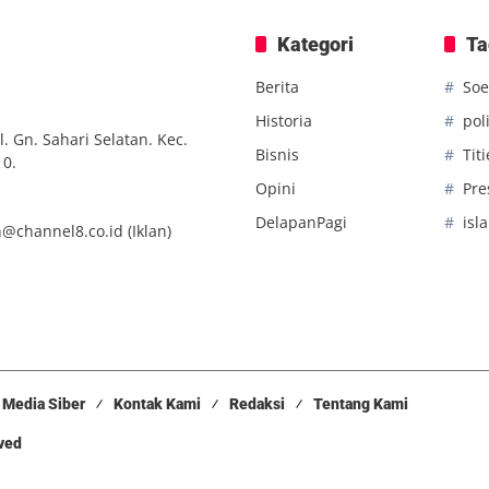
Kategori
Ta
Berita
Soe
Historia
poli
. Gn. Sahari Selatan. Kec.
Bisnis
Tit
10.
Opini
Pre
DelapanPagi
isl
n@channel8.co.id
(Iklan)
Media Siber
Kontak Kami
Redaksi
Tentang Kami
rved