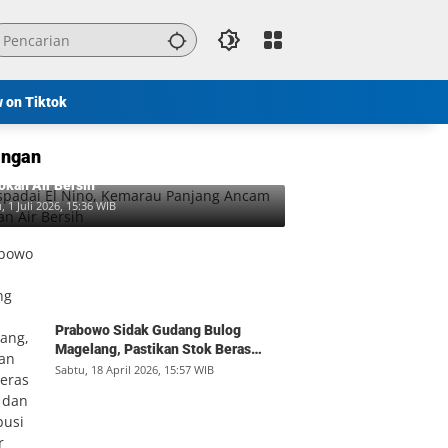
w on Tiktok
ngan
padai El Nino, Kemarau Panjang Ancam
okan Air Bersih
, 1 Juli 2026, 15:36 WIB
Prabowo Sidak Gudang Bulog
Magelang, Pastikan Stok Beras
Aman dan Distribusi Lancar
Sabtu, 18 April 2026, 15:57 WIB