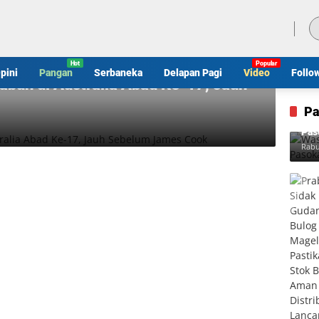
Minggu, 9 Agustus 2026
pini
Pangan
Serbaneka
Delapan Pagi
Video
Follo
abuh di Australia Abad Ke-17, Jauh
Pa
Was
Pas
Rabu