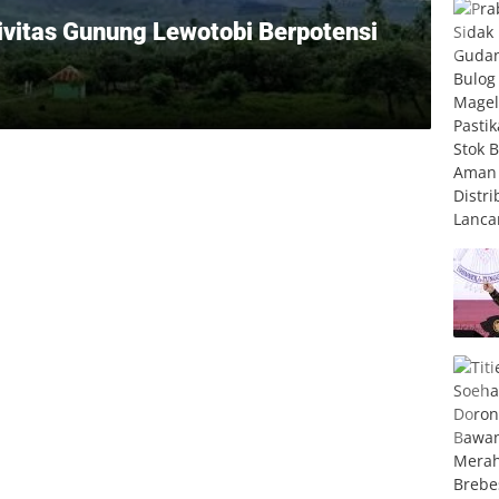
vitas Gunung Lewotobi Berpotensi