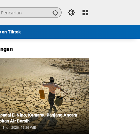
w on Tiktok
ngan
padai El Nino, Kemarau Panjang Ancam
okan Air Bersih
, 1 Juli 2026, 15:36 WIB