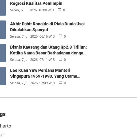
Regresi Kualitas Pemimpin
Senin, 6 Juli 2026, 10:00 WIB
0
Akhir Pahit Ronaldo di Piala Dunia Usai
Dikalahkan Spanyol
Selasa, 7 Juli 2026, 06:16 WIB
0
Bisnis Kaesang dan Utang Rp2,8 Triliun:
Ketika Nama Besar Berhadapan dengan
Hukum Pasar
Selasa, 7 Juli 2026, 07:11 WIB
0
Lee Kuan Yew Perdana Menteri
Singapura 1959-1990, Yang Utama
Diantara Yang Sederajat
Selasa, 7 Juli 2026, 07:49 WIB
0
gs
harto
si