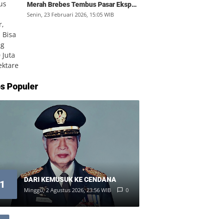
Merah Brebes Tembus Pasar Ekspor,
Petani Bisa Untung Rp350 Juta per
Senin, 23 Februari 2026, 15:05 WIB
Hektare
s Populer
DARI KEMUSUK KE CENDANA
1
Minggu, 2 Agustus 2026, 23:56 WIB
0