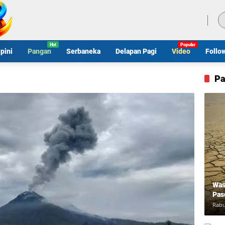
Kamis, 6 Agustus 2026
pini
Pangan
Serbaneka
Delapan Pagi
Video
Follo
Pa
Was
Pas
Rabu