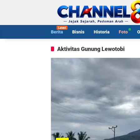
Langsung
ke
konten
Berita
Bisnis
Historia
Foto
O
Aktivitas Gunung Lewotobi