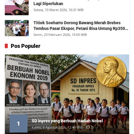
Lagi Diperlukan
Selasa, 10 Maret 2026, 16:31 WIB
Titiek Soeharto Dorong Bawang Merah Brebes
Tembus Pasar Ekspor, Petani Bisa Untung Rp350
Juta per Hektare
Senin, 23 Februari 2026, 15:05 WIB
Pos Populer
SD Inpres yang Berbuah Hadiah Nobel
1
Kamis, 6 Agustus 2026, 12:49 WIB
0