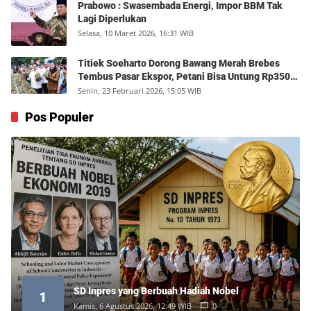
Prabowo : Swasembada Energi, Impor BBM Tak
Lagi Diperlukan
Selasa, 10 Maret 2026, 16:31 WIB
Titiek Soeharto Dorong Bawang Merah Brebes
Tembus Pasar Ekspor, Petani Bisa Untung Rp350
Juta per Hektare
Senin, 23 Februari 2026, 15:05 WIB
Pos Populer
SD Inpres yang Berbuah Hadiah Nobel
1
Kamis, 6 Agustus 2026, 12:49 WIB
0