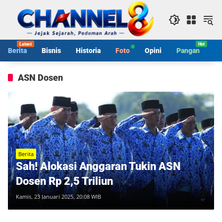
Langsung
ke
konten
Berita
Bisnis
Historia
Foto
Opini
Pangan
S
ASN Dosen
Berita
Sah! Alokasi Anggaran Tukin ASN
Dosen Rp 2,5 Triliun
Kamis, 23 Januari 2025, 20:08 WIB