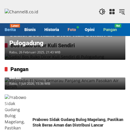
Langsung
ke
konten
Berita
Berita
Bisnis
Historia
Foto
Opini
Pangan
S
Sadis! Bos Ruko Dicor Kuli Sendiri di
Pulogadung
Bos Ruko Dicor Kuli Sendiri
Rabu, 26 Februari 2025, 21:43 WIB
Pangan
Waspadai El Nino, Kemarau Panjang Ancam Pasokan Air
Bersih
Rabu, 1 Juli 2026, 15:36 WIB
Prabowo Sidak Gudang Bulog Magelang, Pastikan
Stok Beras Aman dan Distribusi Lancar