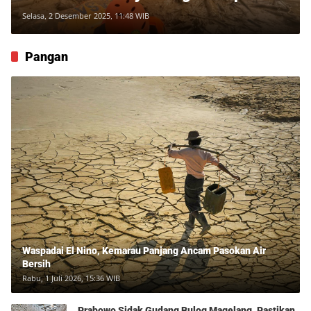
631, Ratusan Hilang !
Selasa, 2 Desember 2025, 11:48 WIB
Pangan
Waspadai El Nino, Kemarau Panjang Ancam Pasokan Air
Bersih
Rabu, 1 Juli 2026, 15:36 WIB
Prabowo Sidak Gudang Bulog Magelang, Pastikan