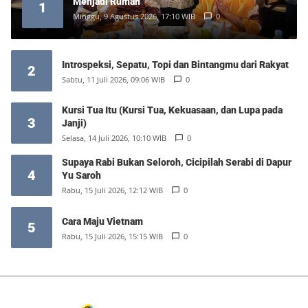
Menjadi Rumah
1
Minggu, 9 Agustus 2026, 17:10 WIB
0
Introspeksi, Sepatu, Topi dan Bintangmu dari Rakyat
2
Sabtu, 11 Juli 2026, 09:06 WIB
0
Kursi Tua Itu (Kursi Tua, Kekuasaan, dan Lupa pada
3
Janji)
Selasa, 14 Juli 2026, 10:10 WIB
0
Supaya Rabi Bukan Seloroh, Cicipilah Serabi di Dapur
4
Yu Saroh
Rabu, 15 Juli 2026, 12:12 WIB
0
Cara Maju Vietnam
5
Rabu, 15 Juli 2026, 15:15 WIB
0