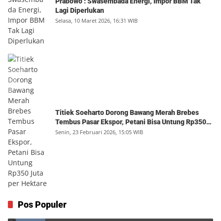
Prabowo : Swasembada Energi, Impor BBM Tak
Lagi Diperlukan
Selasa, 10 Maret 2026, 16:31 WIB
Titiek Soeharto Dorong Bawang Merah Brebes
Tembus Pasar Ekspor, Petani Bisa Untung Rp350
Juta per Hektare
Senin, 23 Februari 2026, 15:05 WIB
SD Inpres yang Berbuah Hadiah Nobel
Pos Populer
1
Kamis, 6 Agustus 2026, 12:49 WIB
0