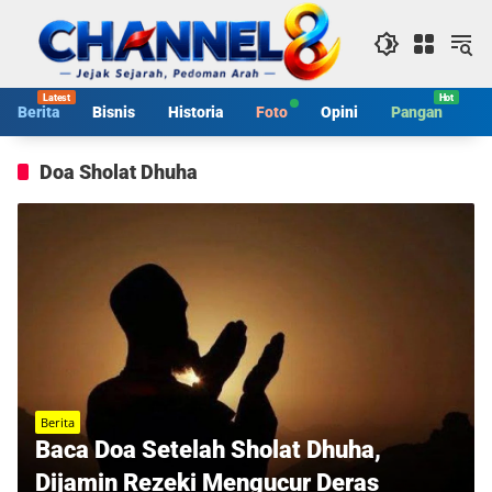
Langsung
ke
konten
Berita
Bisnis
Historia
Foto
Opini
Pangan
S
Doa Sholat Dhuha
Berita
Baca Doa Setelah Sholat Dhuha,
Dijamin Rezeki Mengucur Deras