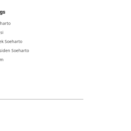
gs
harto
si
iek Soeharto
siden Soeharto
am