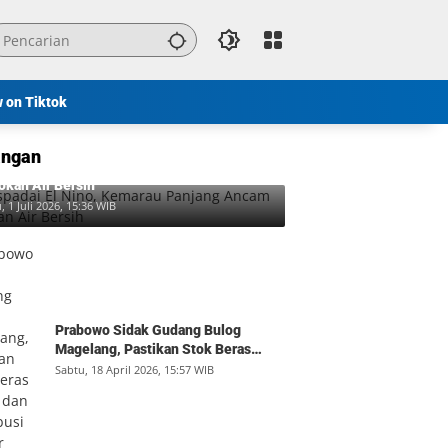
w on Tiktok
ngan
padai El Nino, Kemarau Panjang Ancam
okan Air Bersih
, 1 Juli 2026, 15:36 WIB
Prabowo Sidak Gudang Bulog
Magelang, Pastikan Stok Beras
Aman dan Distribusi Lancar
Sabtu, 18 April 2026, 15:57 WIB