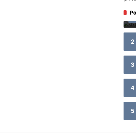
Po
2
3
4
5