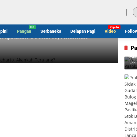
Kamis, 6 Agustus 2026
pini
Pangan
Serbaneka
Delapan Pagi
Video
Follo
iwujudkan Soeharto, Akankah
Pa
Was
Pas
Rabu