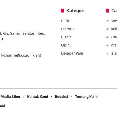
Kategori
Ta
Berita
Soe
Historia
poli
. Gn. Sahari Selatan. Kec.
Bisnis
Tit
10.
Opini
Pre
DelapanPagi
isl
n@channel8.co.id
(Iklan)
Media Siber
Kontak Kami
Redaksi
Tentang Kami
rved