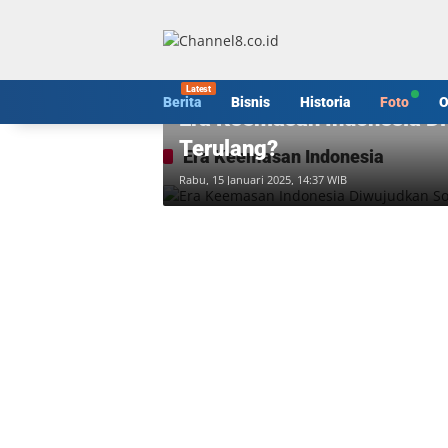
Langsung
ke
konten
Historia
Berita
Bisnis
Historia
Foto
O
Era Keemasan Indonesia D
Terulang?
Era Keemasan Indonesia
Rabu, 15 Januari 2025, 14:37 WIB