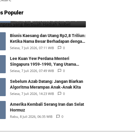
SD Inpres yang Berbuah Hadiah
s Populer
1
Nobel
Kamis, 6 Agustus 2026, 12:49 WIB
0
Bisnis Kaesang dan Utang Rp2,8 Triliun:
Ketika Nama Besar Berhadapan dengan
Hukum Pasar
Selasa, 7 Juli 2026, 07:11 WIB
0
Lee Kuan Yew Perdana Menteri
Singapura 1959-1990, Yang Utama
Diantara Yang Sederajat
Selasa, 7 Juli 2026, 07:49 WIB
0
Sebelum Azab Datang: Jangan Biarkan
Algoritma Merampas Anak-Anak Kita
Selasa, 7 Juli 2026, 14:23 WIB
0
Amerika Kembali Serang Iran dan Selat
Hormuz
Rabu, 8 Juli 2026, 06:35 WIB
0