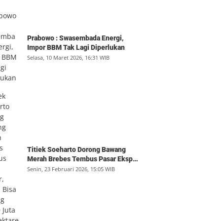
Prabowo : Swasembada Energi,
Impor BBM Tak Lagi Diperlukan
Selasa, 10 Maret 2026, 16:31 WIB
Titiek Soeharto Dorong Bawang
Merah Brebes Tembus Pasar Ekspor,
Petani Bisa Untung Rp350 Juta per
Senin, 23 Februari 2026, 15:05 WIB
Hektare