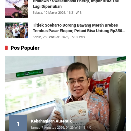
Prabowo : Swasembada Energi, Impor BBM Tak
Lagi Diperlukan
Selasa, 10 Maret 2026, 16:31 WIB
Titiek Soeharto Dorong Bawang Merah Brebes
Tembus Pasar Ekspor, Petani Bisa Untung Rp350
Juta per Hektare
Senin, 23 Februari 2026, 15:05 WIB
Pos Populer
Kebahagiaan Autentik
1
Jumat, 7 Agustus 2026, 04:25 WIB
0