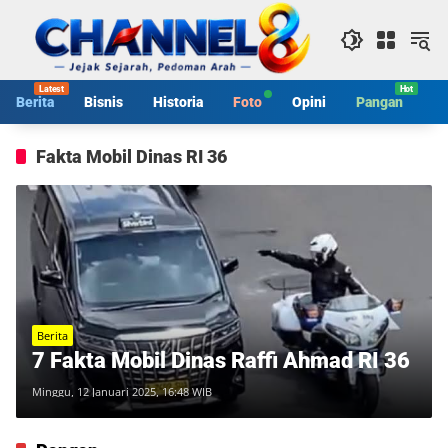
Langsung
ke
konten
Berita
Bisnis
Historia
Foto
Opini
Pangan
S
Fakta Mobil Dinas RI 36
Berita
7 Fakta Mobil Dinas Raffi Ahmad RI 36
Minggu, 12 Januari 2025, 16:48 WIB