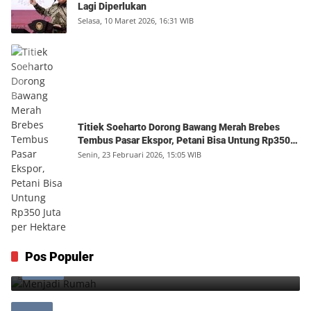
Lagi Diperlukan
Selasa, 10 Maret 2026, 16:31 WIB
Titiek Soeharto Dorong Bawang Merah Brebes
Tembus Pasar Ekspor, Petani Bisa Untung Rp350
Juta per Hektare
Senin, 23 Februari 2026, 15:05 WIB
Menjadi Rumah
Pos Populer
1
Minggu, 9 Agustus 2026, 17:10 WIB
0