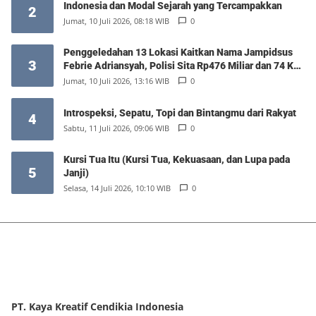
Indonesia dan Modal Sejarah yang Tercampakkan
2
Jumat, 10 Juli 2026, 08:18 WIB
0
Penggeledahan 13 Lokasi Kaitkan Nama Jampidsus
3
Febrie Adriansyah, Polisi Sita Rp476 Miliar dan 74 Kg
Emas
Jumat, 10 Juli 2026, 13:16 WIB
0
Introspeksi, Sepatu, Topi dan Bintangmu dari Rakyat
4
Sabtu, 11 Juli 2026, 09:06 WIB
0
Kursi Tua Itu (Kursi Tua, Kekuasaan, dan Lupa pada
5
Janji)
Selasa, 14 Juli 2026, 10:10 WIB
0
PT. Kaya Kreatif Cendikia Indonesia