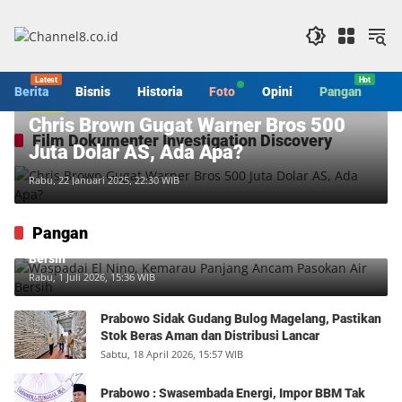
Langsung
ke
konten
Berita
Bisnis
Historia
Foto
Opini
Pangan
S
Berita
Chris Brown Gugat Warner Bros 500
Film Dokumenter Investigation Discovery
Juta Dolar AS, Ada Apa?
Rabu, 22 Januari 2025, 22:30 WIB
Pangan
Waspadai El Nino, Kemarau Panjang Ancam Pasokan Air
Bersih
Rabu, 1 Juli 2026, 15:36 WIB
Prabowo Sidak Gudang Bulog Magelang, Pastikan
Stok Beras Aman dan Distribusi Lancar
Sabtu, 18 April 2026, 15:57 WIB
Prabowo : Swasembada Energi, Impor BBM Tak