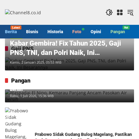
Langsung
ke
konten
Berita
Bisnis
Historia
Foto
Opini
Pangan
S
Berita
Kabar Gembira! Fix Tahun 2025, Gaji
Gaji PNS
PNS, TNI, dan Polri Naik, Ini
Besarannya
Kamis, 2 Januari 2025, 05:53 WIB
Pangan
Waspadai El Nino, Kemarau Panjang Ancam Pasokan Air
Bersih
Rabu, 1 Juli 2026, 15:36 WIB
Prabowo Sidak Gudang Bulog Magelang, Pastikan