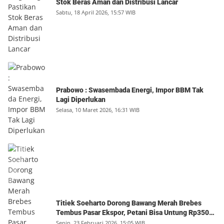
Stok Beras Aman dan Distribusi Lancar
Sabtu, 18 April 2026, 15:57 WIB
Prabowo : Swasembada Energi, Impor BBM Tak
Lagi Diperlukan
Selasa, 10 Maret 2026, 16:31 WIB
Titiek Soeharto Dorong Bawang Merah Brebes
Tembus Pasar Ekspor, Petani Bisa Untung Rp350
Juta per Hektare
Senin, 23 Februari 2026, 15:05 WIB