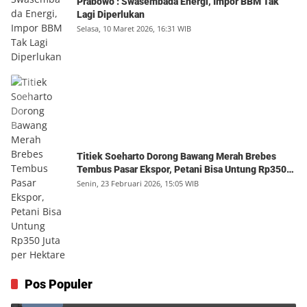
Prabowo : Swasembada Energi, Impor BBM Tak
Lagi Diperlukan
Selasa, 10 Maret 2026, 16:31 WIB
Titiek Soeharto Dorong Bawang Merah Brebes
Tembus Pasar Ekspor, Petani Bisa Untung Rp350
Juta per Hektare
Senin, 23 Februari 2026, 15:05 WIB
Kebahagiaan Autentik
Pos Populer
1
Jumat, 7 Agustus 2026, 10:25 WIB
0