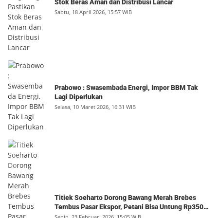
Stok Beras Aman dan Distribusi Lancar
Sabtu, 18 April 2026, 15:57 WIB
Prabowo : Swasembada Energi, Impor BBM Tak
Lagi Diperlukan
Selasa, 10 Maret 2026, 16:31 WIB
Titiek Soeharto Dorong Bawang Merah Brebes
Tembus Pasar Ekspor, Petani Bisa Untung Rp350
Juta per Hektare
Senin, 23 Februari 2026, 15:05 WIB