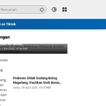
w on Tiktok
ngan
padai El Nino, Kemarau Panjang Ancam
okan Air Bersih
, 1 Juli 2026, 15:36 WIB
Prabowo Sidak Gudang Bulog
Magelang, Pastikan Stok Beras
Aman dan Distribusi Lancar
Sabtu, 18 April 2026, 15:57 WIB