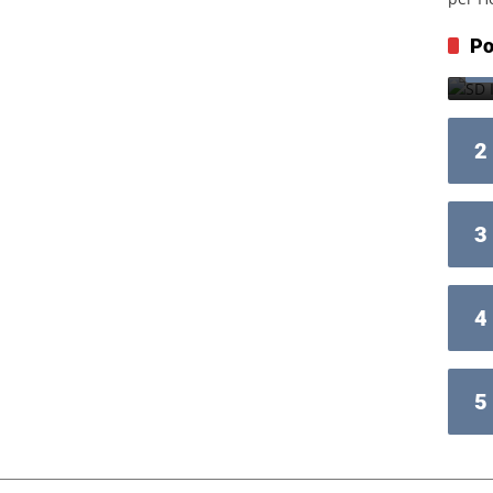
Po
2
3
4
5