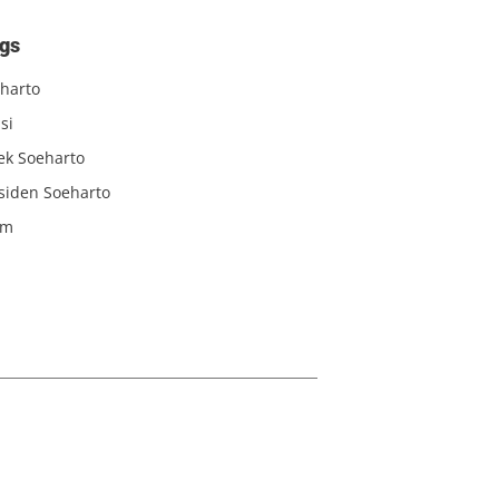
gs
harto
si
iek Soeharto
siden Soeharto
am