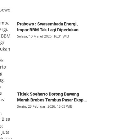
Prabowo : Swasembada Energi,
Impor BBM Tak Lagi Diperlukan
Selasa, 10 Maret 2026, 16:31 WIB
Titiek Soeharto Dorong Bawang
Merah Brebes Tembus Pasar Ekspor,
Petani Bisa Untung Rp350 Juta per
Senin, 23 Februari 2026, 15:05 WIB
Hektare