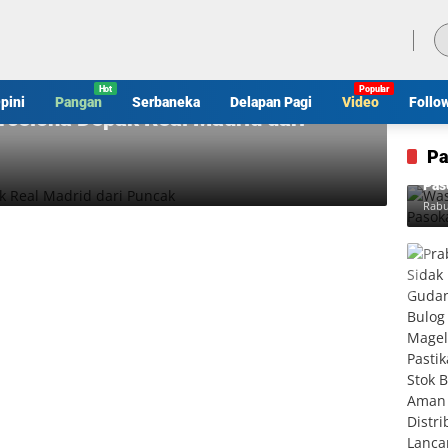
Jumat, 7 Agustus 2026
pini
Pangan
Serbaneka
Delapan Pagi
Video
Follo
rcelona Depak Real Madrid dari
Pa
Was
Pas
Rabu