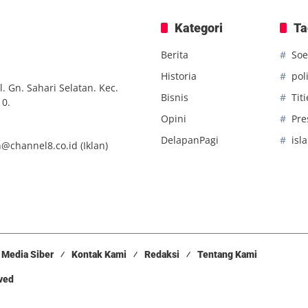
Kategori
Ta
Berita
Soe
Historia
poli
. Gn. Sahari Selatan. Kec.
Bisnis
Tit
10.
Opini
Pre
DelapanPagi
isl
n@channel8.co.id
(Iklan)
Media Siber
Kontak Kami
Redaksi
Tentang Kami
rved