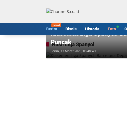
Langsung
ke
konten
Berita
Berita
Bisnis
Historia
Foto
O
Klasemen Liga Spanyol: Ba
Puncak
Hasil Liga Spanyol
Senin, 17 Maret 2025, 06:48 WIB