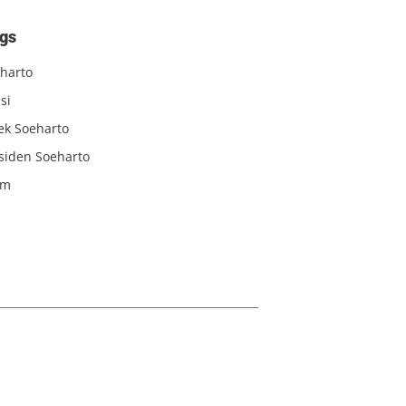
gs
harto
si
iek Soeharto
siden Soeharto
am