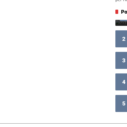
Po
2
3
4
5