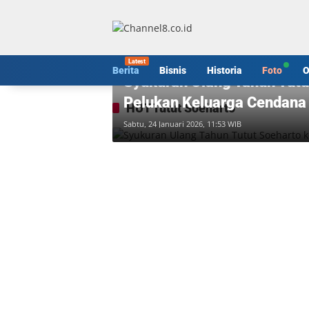
Langsung
ke
konten
Berita
Berita
Bisnis
Historia
Foto
O
Syukuran Ulang Tahun Tutu
Pelukan Keluarga Cendana
HUT Tutut Soeharto
Sabtu, 24 Januari 2026, 11:53 WIB