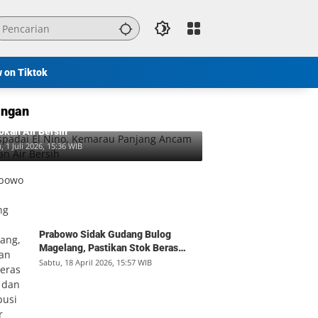
w on Tiktok
ngan
padai El Nino, Kemarau Panjang Ancam
okan Air Bersih
, 1 Juli 2026, 15:36 WIB
Prabowo Sidak Gudang Bulog
Magelang, Pastikan Stok Beras
Aman dan Distribusi Lancar
Sabtu, 18 April 2026, 15:57 WIB