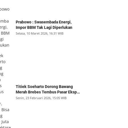
Prabowo : Swasembada Energi,
Impor BBM Tak Lagi Diperlukan
Selasa, 10 Maret 2026, 16:31 WIB
Titiek Soeharto Dorong Bawang
Merah Brebes Tembus Pasar Ekspor,
Petani Bisa Untung Rp350 Juta per
Senin, 23 Februari 2026, 15:05 WIB
Hektare