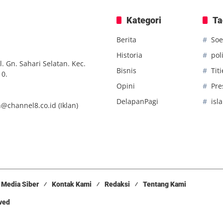
Kategori
Ta
Berita
Soe
Historia
poli
. Gn. Sahari Selatan. Kec.
Bisnis
Tit
10.
Opini
Pre
DelapanPagi
isl
n@channel8.co.id
(Iklan)
Media Siber
Kontak Kami
Redaksi
Tentang Kami
rved