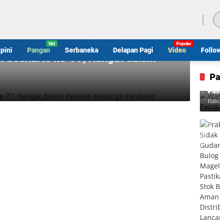
Jumat, 7 Agustus 2026
pini
Pangan
Serbaneka
Delapan Pagi
Video
Follo
t Soeharto ke-77, Hangat dalam
Pa
Was
Pas
Rabu