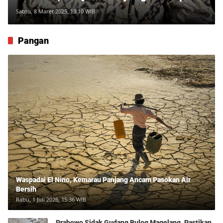
Tersangka Korupsi Rumdin
Sabtu, 8 Maret 2025, 13:10 WIB
Pangan
Waspadai El Nino, Kemarau Panjang Ancam Pasokan Air
Bersih
Rabu, 1 Juli 2026, 15:36 WIB
Prabowo Sidak Gudang Bulog Magelang, Pastikan