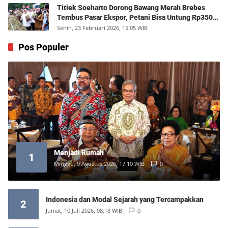
Titiek Soeharto Dorong Bawang Merah Brebes
Tembus Pasar Ekspor, Petani Bisa Untung Rp350
Juta per Hektare
Senin, 23 Februari 2026, 15:05 WIB
Pos Populer
Menjadi Rumah
1
Minggu, 9 Agustus 2026, 17:10 WIB
0
Indonesia dan Modal Sejarah yang Tercampakkan
2
Jumat, 10 Juli 2026, 08:18 WIB
0