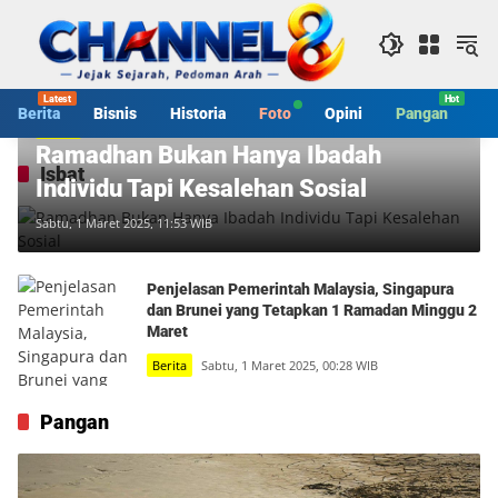
Langsung
ke
konten
Berita
Bisnis
Historia
Foto
Opini
Pangan
S
Berita
Ramadhan Bukan Hanya Ibadah
Isbat
Individu Tapi Kesalehan Sosial
Sabtu, 1 Maret 2025, 11:53 WIB
Penjelasan Pemerintah Malaysia, Singapura
dan Brunei yang Tetapkan 1 Ramadan Minggu 2
Maret
Berita
Sabtu, 1 Maret 2025, 00:28 WIB
Pangan