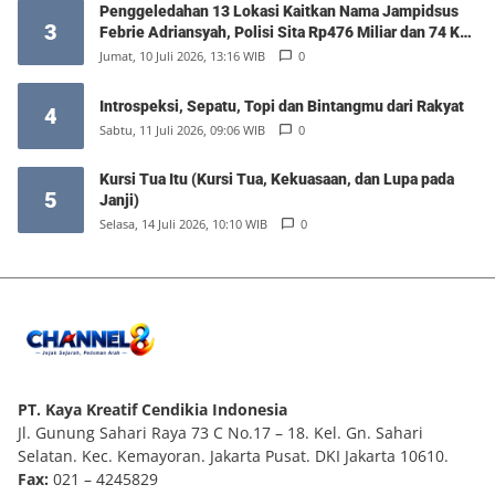
Penggeledahan 13 Lokasi Kaitkan Nama Jampidsus
3
Febrie Adriansyah, Polisi Sita Rp476 Miliar dan 74 Kg
Emas
Jumat, 10 Juli 2026, 13:16 WIB
0
Introspeksi, Sepatu, Topi dan Bintangmu dari Rakyat
4
Sabtu, 11 Juli 2026, 09:06 WIB
0
Kursi Tua Itu (Kursi Tua, Kekuasaan, dan Lupa pada
5
Janji)
Selasa, 14 Juli 2026, 10:10 WIB
0
PT. Kaya Kreatif Cendikia Indonesia
Jl. Gunung Sahari Raya 73 C No.17 – 18. Kel. Gn. Sahari
Selatan. Kec. Kemayoran. Jakarta Pusat. DKI Jakarta 10610.
Fax:
021 – 4245829