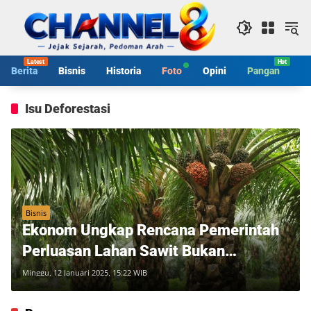
Langsung
ke
konten
Berita
Bisnis
Historia
Foto
Opini
Pangan
S
Isu Deforestasi
Bisnis
Ekonom Ungkap Rencana Pemerintah
Perluasan Lahan Sawit Bukan
Deforestasi
Minggu, 12 Januari 2025, 15:22 WIB