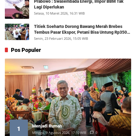
Prabowo : Swasembada Energi, Impor BBM Tak
Lagi Diperlukan
Selasa, 10 Maret 2026, 16:31 WIB
Titiek Soeharto Dorong Bawang Merah Brebes
Tembus Pasar Ekspor, Petani Bisa Untung Rp350
Juta per Hektare
Senin, 23 Februari 2026, 15:05 WIB
Pos Populer
Menjadi Rumah
1
Minggu, 9 Agustus 2026, 17:10 WIB
0