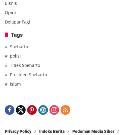
Bisnis
Opini
DelapanPagi
Tags
Soeharto
polisi
Titiek Soeharto
Presiden Soeharto
islam
Privacy Policy
Indeks Berita
Pedoman Media Siber