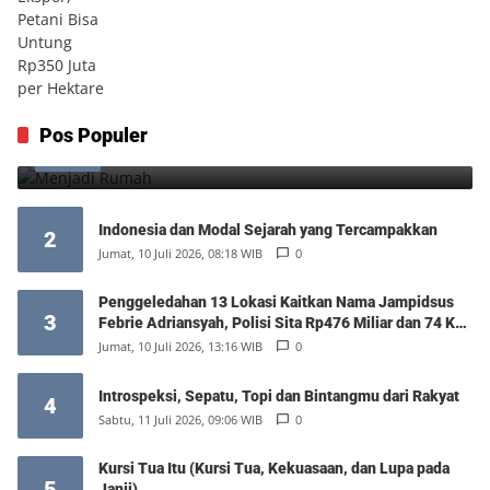
Menjadi Rumah
Pos Populer
1
Minggu, 9 Agustus 2026, 17:10 WIB
0
Indonesia dan Modal Sejarah yang Tercampakkan
2
Jumat, 10 Juli 2026, 08:18 WIB
0
Penggeledahan 13 Lokasi Kaitkan Nama Jampidsus
3
Febrie Adriansyah, Polisi Sita Rp476 Miliar dan 74 Kg
Emas
Jumat, 10 Juli 2026, 13:16 WIB
0
Introspeksi, Sepatu, Topi dan Bintangmu dari Rakyat
4
Sabtu, 11 Juli 2026, 09:06 WIB
0
Kursi Tua Itu (Kursi Tua, Kekuasaan, dan Lupa pada
5
Janji)