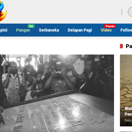
Jumat, 7 Agustus 2026
pini
Pangan
Serbaneka
Delapan Pagi
Video
Follo
Pa
Was
Pas
Rabu