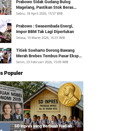
Prabowo Sidak Gudang Bulog
Magelang, Pastikan Stok Beras
Aman dan Distribusi Lancar
Sabtu, 18 April 2026, 15:57 WIB
Prabowo : Swasembada Energi,
Impor BBM Tak Lagi Diperlukan
Selasa, 10 Maret 2026, 16:31 WIB
Titiek Soeharto Dorong Bawang
Merah Brebes Tembus Pasar Ekspor,
Petani Bisa Untung Rp350 Juta per
Senin, 23 Februari 2026, 15:05 WIB
Hektare
s Populer
SD Inpres yang Berbuah Hadiah