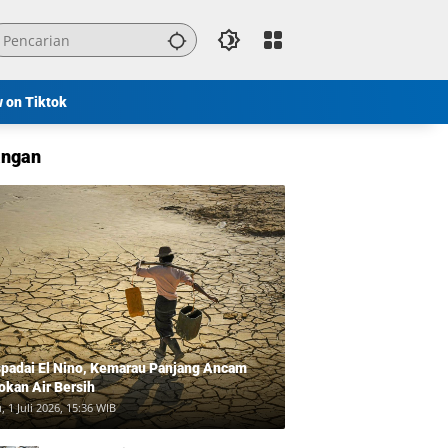
w on Tiktok
ngan
padai El Nino, Kemarau Panjang Ancam
okan Air Bersih
, 1 Juli 2026, 15:36 WIB