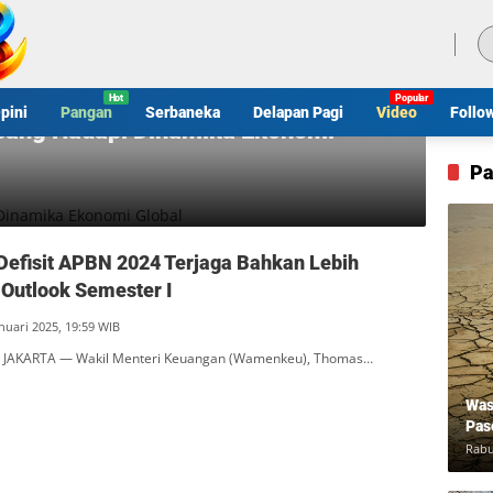
Kamis, 6 Agustus 2026
pini
Pangan
Serbaneka
Delapan Pagi
Video
Follo
cang Hadapi Dinamika Ekonomi
Pa
efisit APBN 2024 Terjaga Bahkan Lebih
 Outlook Semester I
nuari 2025, 19:59 WIB
 JAKARTA — Wakil Menteri Keuangan (Wamenkeu), Thomas…
Was
Pas
Rabu