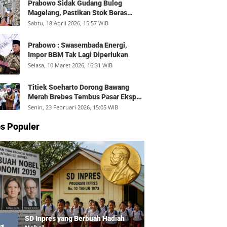
Prabowo Sidak Gudang Bulog
Magelang, Pastikan Stok Beras
Aman dan Distribusi Lancar
Sabtu, 18 April 2026, 15:57 WIB
Prabowo : Swasembada Energi,
Impor BBM Tak Lagi Diperlukan
Selasa, 10 Maret 2026, 16:31 WIB
Titiek Soeharto Dorong Bawang
Merah Brebes Tembus Pasar Ekspor,
Petani Bisa Untung Rp350 Juta per
Senin, 23 Februari 2026, 15:05 WIB
Hektare
s Populer
SD Inpres yang Berbuah Hadiah