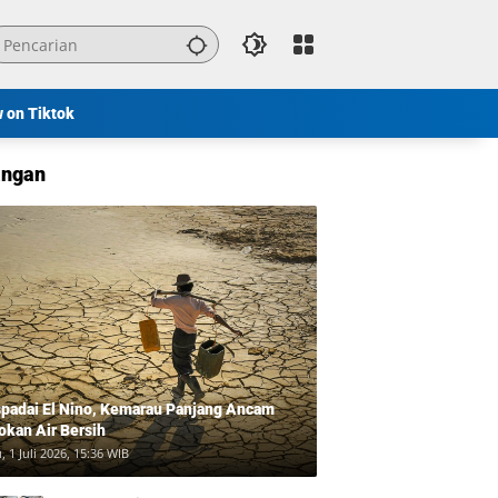
w on Tiktok
ngan
padai El Nino, Kemarau Panjang Ancam
okan Air Bersih
, 1 Juli 2026, 15:36 WIB