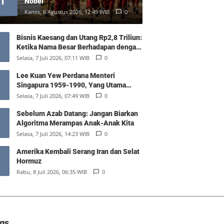
1
Nobel
Kamis, 6 Agustus 2026, 12:49 WIB
0
Bisnis Kaesang dan Utang Rp2,8 Triliun:
Ketika Nama Besar Berhadapan dengan
Hukum Pasar
Selasa, 7 Juli 2026, 07:11 WIB
0
Lee Kuan Yew Perdana Menteri
Singapura 1959-1990, Yang Utama
Diantara Yang Sederajat
Selasa, 7 Juli 2026, 07:49 WIB
0
Sebelum Azab Datang: Jangan Biarkan
Algoritma Merampas Anak-Anak Kita
Selasa, 7 Juli 2026, 14:23 WIB
0
Amerika Kembali Serang Iran dan Selat
Hormuz
Rabu, 8 Juli 2026, 06:35 WIB
0
gs