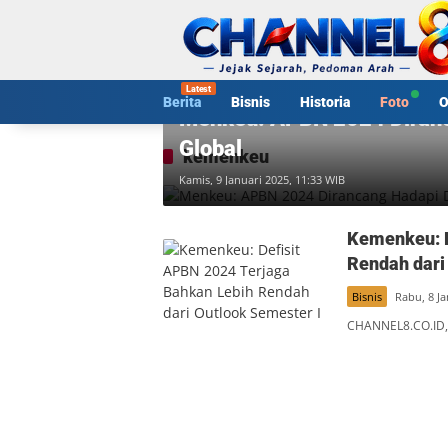
Langsung
ke
konten
Bisnis
Berita
Bisnis
Historia
Foto
O
Menkeu: APBN 2024 Diran
Global
kemenkeu
Kamis, 9 Januari 2025, 11:33 WIB
Kemenkeu: D
Rendah dari
Bisnis
Rabu, 8 Ja
CHANNEL8.CO.ID,