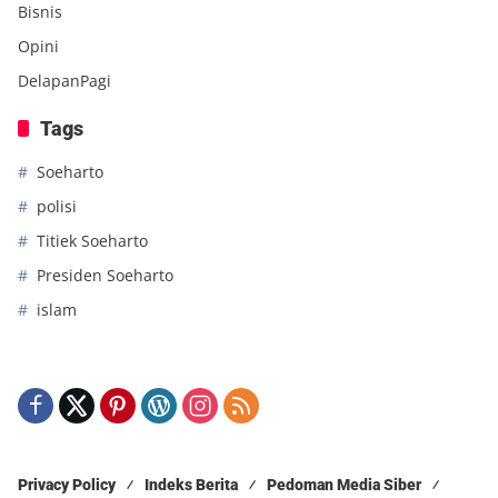
Bisnis
Opini
DelapanPagi
Tags
Soeharto
polisi
Titiek Soeharto
Presiden Soeharto
islam
Privacy Policy
Indeks Berita
Pedoman Media Siber