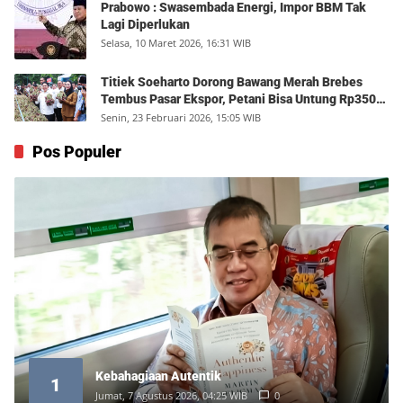
Prabowo : Swasembada Energi, Impor BBM Tak
Lagi Diperlukan
Selasa, 10 Maret 2026, 16:31 WIB
Titiek Soeharto Dorong Bawang Merah Brebes
Tembus Pasar Ekspor, Petani Bisa Untung Rp350
Juta per Hektare
Senin, 23 Februari 2026, 15:05 WIB
Pos Populer
Kebahagiaan Autentik
1
Jumat, 7 Agustus 2026, 04:25 WIB
0