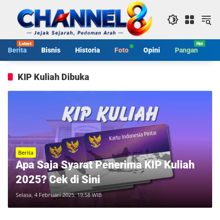
Langsung
ke
konten
Berita
Bisnis
Historia
Foto
Opini
Pangan
S
KIP Kuliah Dibuka
Berita
Apa Saja Syarat Penerima KIP Kuliah
2025? Cek di Sini
Selasa, 4 Februari 2025, 19:58 WIB