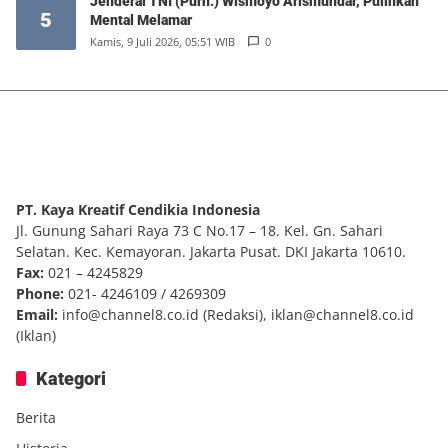
Jenderal TNI (Purn.) Wismoyo Arismundar, Pulihkan
5
Mental Melamar
Kamis, 9 Juli 2026, 05:51 WIB
0
PT. Kaya Kreatif Cendikia Indonesia
Jl. Gunung Sahari Raya 73 C No.17 – 18. Kel. Gn. Sahari
Selatan. Kec. Kemayoran. Jakarta Pusat. DKI Jakarta 10610.
Fax:
021 – 4245829
Phone:
021- 4246109 / 4269309
Email:
info@channel8.co.id
(Redaksi),
iklan@channel8.co.id
(Iklan)
Kategori
Berita