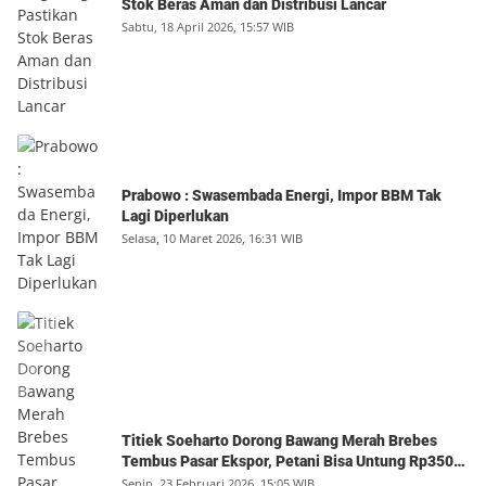
Stok Beras Aman dan Distribusi Lancar
Sabtu, 18 April 2026, 15:57 WIB
Prabowo : Swasembada Energi, Impor BBM Tak
Lagi Diperlukan
Selasa, 10 Maret 2026, 16:31 WIB
Titiek Soeharto Dorong Bawang Merah Brebes
Tembus Pasar Ekspor, Petani Bisa Untung Rp350
Juta per Hektare
Senin, 23 Februari 2026, 15:05 WIB