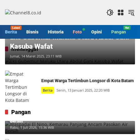
Langsung
ke
konten
Berita
Berita
Bisnis
Historia
Foto
Opini
Pangan
S
Eks Gubernur Maluku Utara Abdul Gani
Kasuba Wafat
meninggal
Jumat, 14 Maret 2025, 23:11 WIB
Empat Warga Tertimbun Longsor di Kota Batam
Berita
Senin, 13 Januari 2025, 22:20 WIB
Pangan
Waspadai El Nino, Kemarau Panjang Ancam Pasokan Air
Bersih
Rabu, 1 Juli 2026, 15:36 WIB