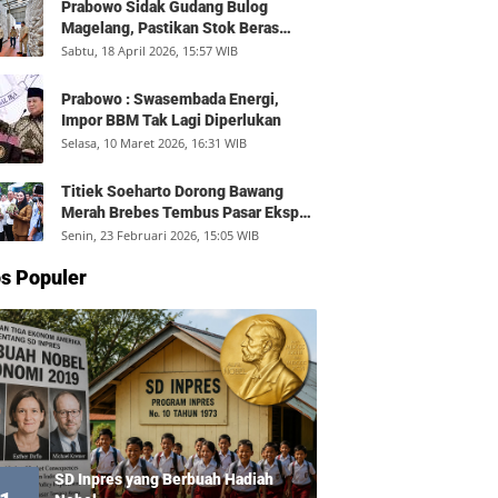
Prabowo Sidak Gudang Bulog
Magelang, Pastikan Stok Beras
Aman dan Distribusi Lancar
Sabtu, 18 April 2026, 15:57 WIB
Prabowo : Swasembada Energi,
Impor BBM Tak Lagi Diperlukan
Selasa, 10 Maret 2026, 16:31 WIB
Titiek Soeharto Dorong Bawang
Merah Brebes Tembus Pasar Ekspor,
Petani Bisa Untung Rp350 Juta per
Senin, 23 Februari 2026, 15:05 WIB
Hektare
s Populer
SD Inpres yang Berbuah Hadiah