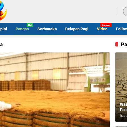
Kamis, 6 Agustus 2026
pini
Pangan
Serbaneka
Delapan Pagi
Video
Follo
la
Pa
Was
Pas
Rabu