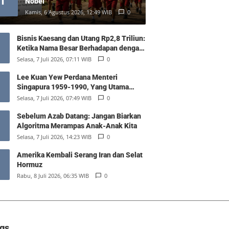
1
Nobel
Kamis, 6 Agustus 2026, 12:49 WIB
0
Bisnis Kaesang dan Utang Rp2,8 Triliun:
Ketika Nama Besar Berhadapan dengan
Hukum Pasar
Selasa, 7 Juli 2026, 07:11 WIB
0
Lee Kuan Yew Perdana Menteri
Singapura 1959-1990, Yang Utama
Diantara Yang Sederajat
Selasa, 7 Juli 2026, 07:49 WIB
0
Sebelum Azab Datang: Jangan Biarkan
Algoritma Merampas Anak-Anak Kita
Selasa, 7 Juli 2026, 14:23 WIB
0
Amerika Kembali Serang Iran dan Selat
Hormuz
Rabu, 8 Juli 2026, 06:35 WIB
0
gs