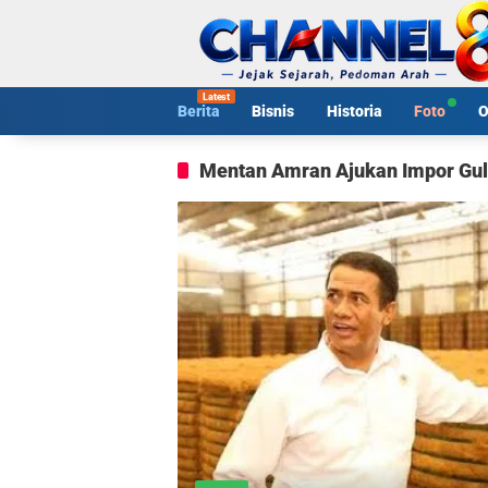
Langsung
ke
konten
Berita
Bisnis
Historia
Foto
O
Mentan Amran Ajukan Impor Gu