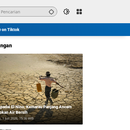
w on Tiktok
ngan
padai El Nino, Kemarau Panjang Ancam
okan Air Bersih
, 1 Juli 2026, 15:36 WIB