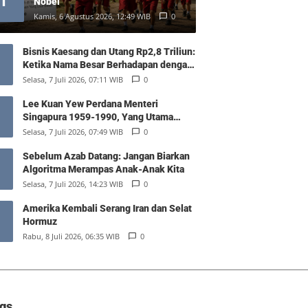
1
Nobel
Kamis, 6 Agustus 2026, 12:49 WIB
0
Bisnis Kaesang dan Utang Rp2,8 Triliun:
Ketika Nama Besar Berhadapan dengan
Hukum Pasar
Selasa, 7 Juli 2026, 07:11 WIB
0
Lee Kuan Yew Perdana Menteri
Singapura 1959-1990, Yang Utama
Diantara Yang Sederajat
Selasa, 7 Juli 2026, 07:49 WIB
0
Sebelum Azab Datang: Jangan Biarkan
Algoritma Merampas Anak-Anak Kita
Selasa, 7 Juli 2026, 14:23 WIB
0
Amerika Kembali Serang Iran dan Selat
Hormuz
Rabu, 8 Juli 2026, 06:35 WIB
0
gs