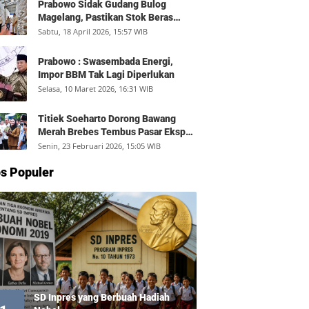
Prabowo Sidak Gudang Bulog
Magelang, Pastikan Stok Beras
Aman dan Distribusi Lancar
Sabtu, 18 April 2026, 15:57 WIB
Prabowo : Swasembada Energi,
Impor BBM Tak Lagi Diperlukan
Selasa, 10 Maret 2026, 16:31 WIB
Titiek Soeharto Dorong Bawang
Merah Brebes Tembus Pasar Ekspor,
Petani Bisa Untung Rp350 Juta per
Senin, 23 Februari 2026, 15:05 WIB
Hektare
s Populer
SD Inpres yang Berbuah Hadiah