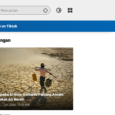
w on Tiktok
ngan
padai El Nino, Kemarau Panjang Ancam
okan Air Bersih
, 1 Juli 2026, 15:36 WIB