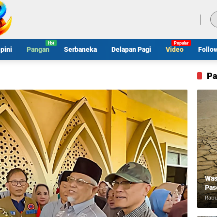
Kamis, 6 Agustus 2026
pini
Pangan
Serbaneka
Delapan Pagi
Video
Follo
Pa
Was
Pas
Rabu