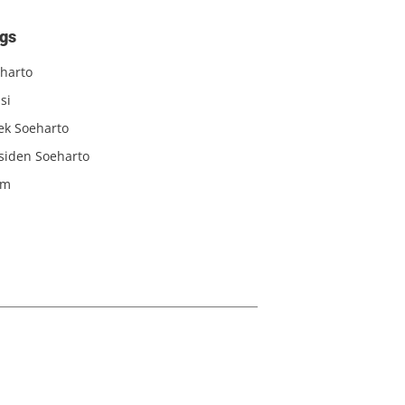
gs
harto
si
iek Soeharto
siden Soeharto
am