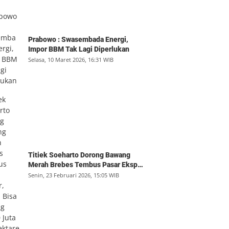
Prabowo : Swasembada Energi,
Impor BBM Tak Lagi Diperlukan
Selasa, 10 Maret 2026, 16:31 WIB
Titiek Soeharto Dorong Bawang
Merah Brebes Tembus Pasar Ekspor,
Petani Bisa Untung Rp350 Juta per
Senin, 23 Februari 2026, 15:05 WIB
Hektare