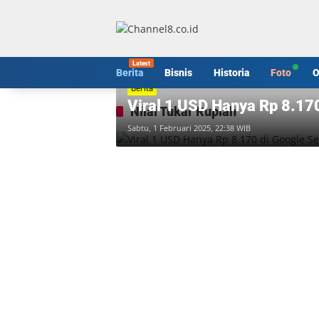
Langsung
ke
konten
Berita
Bisnis
Historia
Foto
O
Berita
Viral 1 USD Hanya Rp 8.170
Nilai Tukar Rupiah
Sabtu, 1 Februari 2025, 22:38 WIB