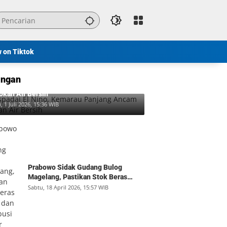
w on Tiktok
ngan
padai El Nino, Kemarau Panjang Ancam
okan Air Bersih
, 1 Juli 2026, 15:36 WIB
Prabowo Sidak Gudang Bulog
Magelang, Pastikan Stok Beras
Aman dan Distribusi Lancar
Sabtu, 18 April 2026, 15:57 WIB