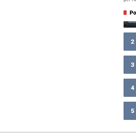
Po
2
3
4
5