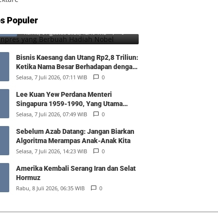
SD Inpres yang Berbuah Hadiah
s Populer
1
Nobel
Kamis, 6 Agustus 2026, 12:49 WIB
0
Bisnis Kaesang dan Utang Rp2,8 Triliun:
Ketika Nama Besar Berhadapan dengan
Hukum Pasar
Selasa, 7 Juli 2026, 07:11 WIB
0
Lee Kuan Yew Perdana Menteri
Singapura 1959-1990, Yang Utama
Diantara Yang Sederajat
Selasa, 7 Juli 2026, 07:49 WIB
0
Sebelum Azab Datang: Jangan Biarkan
Algoritma Merampas Anak-Anak Kita
Selasa, 7 Juli 2026, 14:23 WIB
0
Amerika Kembali Serang Iran dan Selat
Hormuz
Rabu, 8 Juli 2026, 06:35 WIB
0