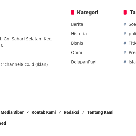
Kategori
Ta
Berita
Soe
Historia
poli
. Gn. Sahari Selatan. Kec.
Bisnis
Tit
10.
Opini
Pre
DelapanPagi
isl
n@channel8.co.id
(Iklan)
Media Siber
Kontak Kami
Redaksi
Tentang Kami
rved