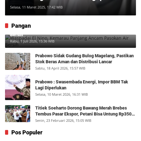
Selasa, 11 Maret 2025, 17:42 WIB
Pangan
Waspadai El Nino, Kemarau Panjang Ancam Pasokan Air
Bersih
Rabu, 1 Juli 2026, 15:36 WIB
Prabowo Sidak Gudang Bulog Magelang, Pastikan
Stok Beras Aman dan Distribusi Lancar
Sabtu, 18 April 2026, 15:57 WIB
Prabowo : Swasembada Energi, Impor BBM Tak
Lagi Diperlukan
Selasa, 10 Maret 2026, 16:31 WIB
Titiek Soeharto Dorong Bawang Merah Brebes
Tembus Pasar Ekspor, Petani Bisa Untung Rp350
Juta per Hektare
Senin, 23 Februari 2026, 15:05 WIB
Pos Populer