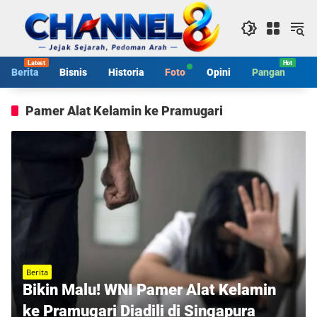
Langsung
ke
konten
Berita
Bisnis
Historia
Foto
Opini
Pangan
S
Pamer Alat Kelamin ke Pramugari
Berita
Bikin Malu! WNI Pamer Alat Kelamin
ke Pramugari Diadili di Singapura