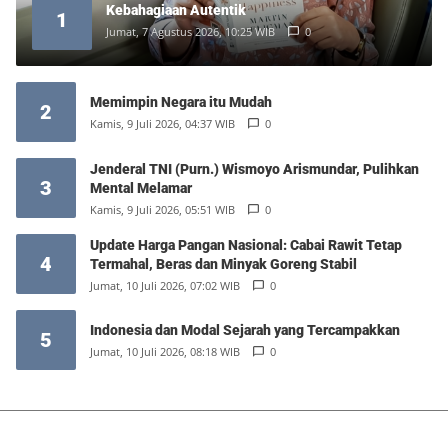
Kebahagiaan Autentik
1
Jumat, 7 Agustus 2026, 10:25 WIB
0
Memimpin Negara itu Mudah
2
Kamis, 9 Juli 2026, 04:37 WIB
0
Jenderal TNI (Purn.) Wismoyo Arismundar, Pulihkan
3
Mental Melamar
Kamis, 9 Juli 2026, 05:51 WIB
0
Update Harga Pangan Nasional: Cabai Rawit Tetap
4
Termahal, Beras dan Minyak Goreng Stabil
Jumat, 10 Juli 2026, 07:02 WIB
0
Indonesia dan Modal Sejarah yang Tercampakkan
5
Jumat, 10 Juli 2026, 08:18 WIB
0