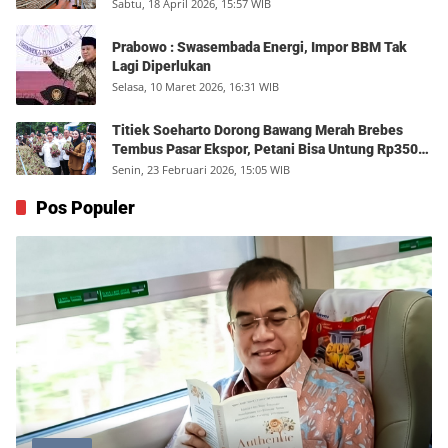
Sabtu, 18 April 2026, 15:57 WIB
Prabowo : Swasembada Energi, Impor BBM Tak
Lagi Diperlukan
Selasa, 10 Maret 2026, 16:31 WIB
Titiek Soeharto Dorong Bawang Merah Brebes
Tembus Pasar Ekspor, Petani Bisa Untung Rp350
Juta per Hektare
Senin, 23 Februari 2026, 15:05 WIB
Pos Populer